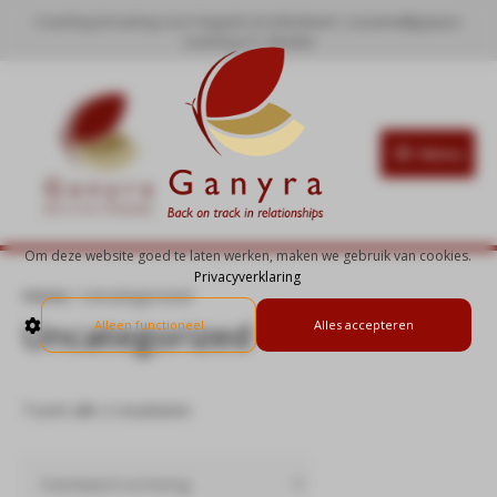
Coaching & training voor koppels & individueel | susanne@ganyra-
coaching.nl | Muiden
Menu
Om deze website goed te laten werken, maken we gebruik van cookies.
Privacyverklaring
Home
/ Uncategorized
Uncategorized
Alleen functioneel
Alles accepteren
Toont alle 2 resultaten