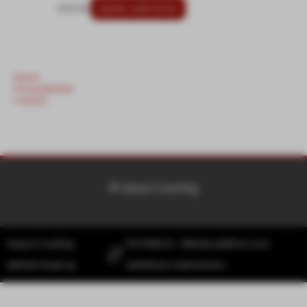
€
30.00
Opties selecteren
Home
Privacybeleid
Contact
© Ganyra Coaching
Ganyra Coaching
SYS Platform - Website platform voor
website draait op
ambitieuze ondernemers